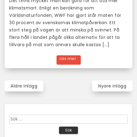
Det finns mycket man kan göra för att äta mer
klimatsmart. Enligt en beräkning som
Världsnaturfonden, WWF har gjort står maten för
30 procent av svenskarnas klimatpåverkan. Ett
stort steg på vägen är att minska på svinnet. På
flera håll i landet pågår olika alternativ för att ta
tillvara på mat som annars skulle kastas […]
Inläggsnavigering
Äldre inlägg
Nyare inlägg
Sök
efter: